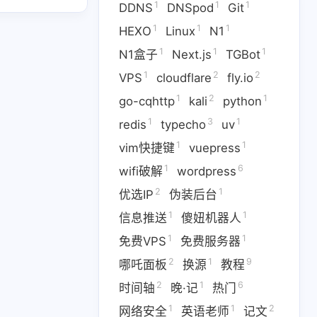
1
1
1
DDNS
DNSpod
Git
1
1
1
HEXO
Linux
N1
1
1
1
N1盒子
Next.js
TGBot
1
2
2
VPS
cloudflare
fly.io
1
2
1
go-cqhttp
kali
python
1
1
1
1
Linux
N1
N1盒子
Next.js
1
3
1
redis
typecho
uv
2
1
2
1
go-cqhttp
kali
python
1
1
vim快捷键
vuepress
1
6
wifi破解
wordpress
1
1
1
vuepress
wifi破解
2
1
优选IP
伪装后台
1
1
1
信息推送
傻妞机器人
免费VPS
1
1
信息推送
傻妞机器人
9
2
1
6
1
1
程
时间轴
晚·记
热门
免费VPS
免费服务器
2
1
9
哪吒面板
换源
教程
1
1
1
加速
邮件回复
阿里云
2
1
6
时间轴
晚·记
热门
1
1
2
网络安全
英语老师
记文