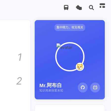
集中精力，攻克难关
1
2
Mr.阿布白
知识用来探索未知