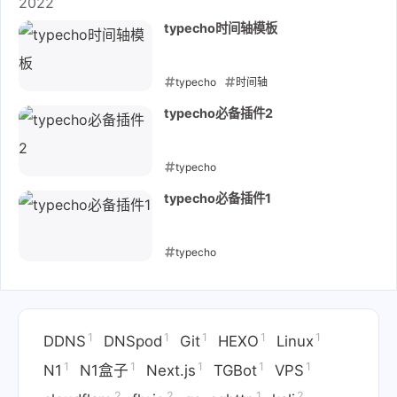
2022
typecho时间轴模板
typecho
时间轴
2022-05-21
typecho必备插件2
typecho
2022-05-20
typecho必备插件1
typecho
2022-05-20
1
1
1
1
1
DDNS
DNSpod
Git
HEXO
Linux
1
1
1
1
1
N1
N1盒子
Next.js
TGBot
VPS
2
2
1
2