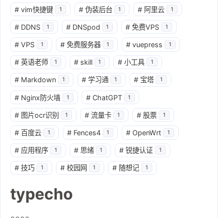
#
vim快捷键
#
伪装后台
#
阿里云
1
1
1
#
DDNS
#
DNSpod
#
免费VPS
1
1
1
#
VPS
#
免费服务器
#
vuepress
1
1
1
#
英语老师
#
skill
#
小工具
1
1
1
#
Markdown
#
学习通
#
宝塔
1
1
1
#
Nginx防火墙
#
ChatGPT
1
1
#
图片ocr识别
#
流量卡
#
股票
1
1
1
#
百度云
#
Fences4
#
OpenWrt
1
1
1
#
应用程序
#
思绪
#
锐捷认证
1
1
1
#
技巧
#
校园网
#
随想记
1
1
1
typecho