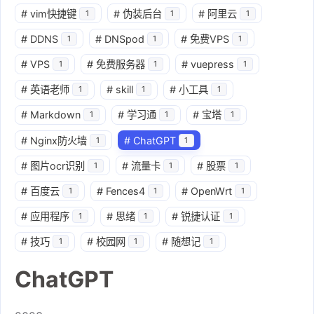
#
vim快捷键
#
伪装后台
#
阿里云
1
1
1
#
DDNS
#
DNSpod
#
免费VPS
1
1
1
#
VPS
#
免费服务器
#
vuepress
1
1
1
#
英语老师
#
skill
#
小工具
1
1
1
#
Markdown
#
学习通
#
宝塔
1
1
1
#
Nginx防火墙
#
ChatGPT
1
1
#
图片ocr识别
#
流量卡
#
股票
1
1
1
#
百度云
#
Fences4
#
OpenWrt
1
1
1
#
应用程序
#
思绪
#
锐捷认证
1
1
1
#
技巧
#
校园网
#
随想记
1
1
1
ChatGPT